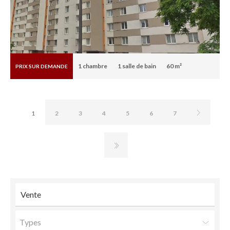
1
chambre
1
salle de bain
60 m²
PRIX SUR DEMANDE
1
2
3
4
5
6
7
Types