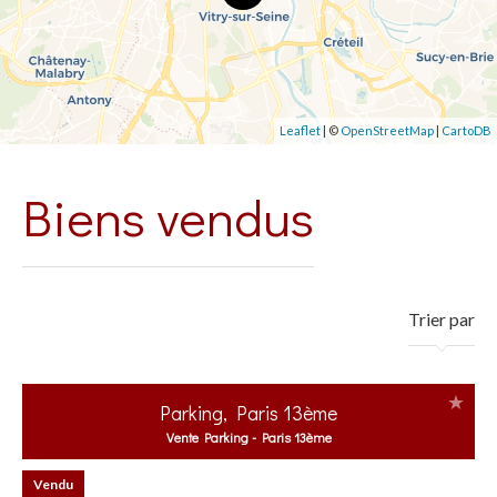
Leaflet
| ©
OpenStreetMap
|
CartoDB
Biens vendus
Trier par
Parking, Paris 13ème
Vente Parking - Paris 13ème
Vendu