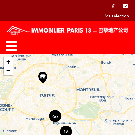
facebook
Email
Ma sélection
+
−
66
16