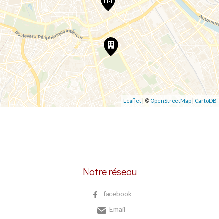
Leaflet
| ©
OpenStreetMap
|
CartoDB
Notre réseau
facebook
Email