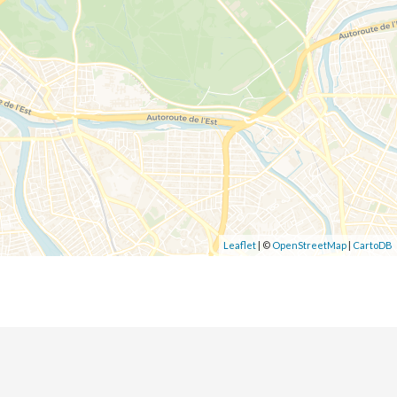
Leaflet
| ©
OpenStreetMap
|
CartoDB