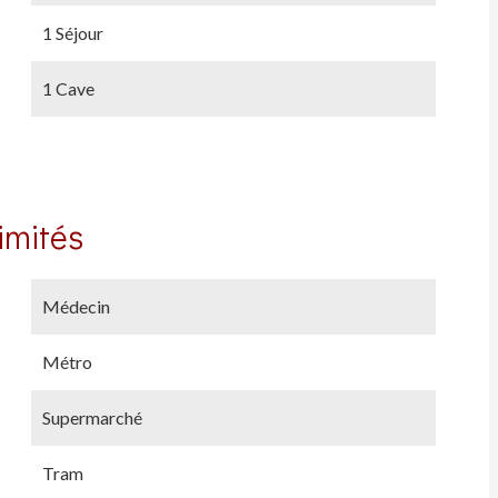
1 Séjour
1 Cave
imités
Médecin
Métro
Supermarché
Tram