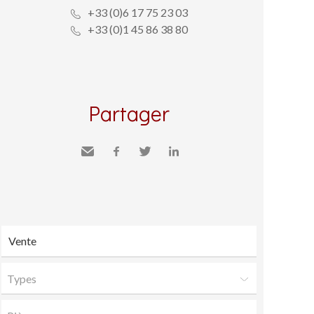
+33 (0)6 17 75 23 03
+33 (0)1 45 86 38 80
Partager
Envoyer
Facebook
Twitter
LinkedIn
à un
ami
Types